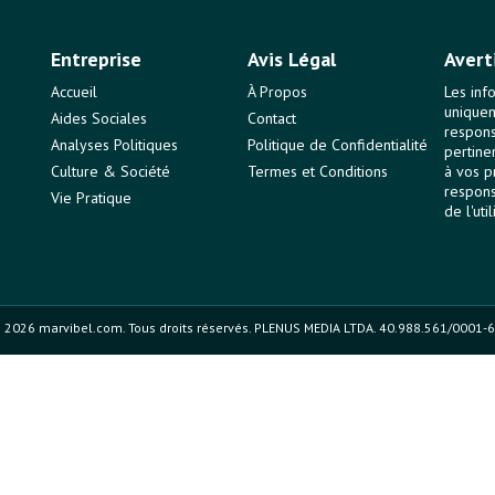
Entreprise
Avis Légal
Avert
Accueil
À Propos
Les inf
uniquem
Aides Sociales
Contact
responsa
Analyses Politiques
Politique de Confidentialité
pertine
Culture & Société
Termes et Conditions
à vos p
respons
Vie Pratique
de l'uti
 2026 marvibel.com. Tous droits réservés. PLENUS MEDIA LTDA. 40.988.561/0001-6