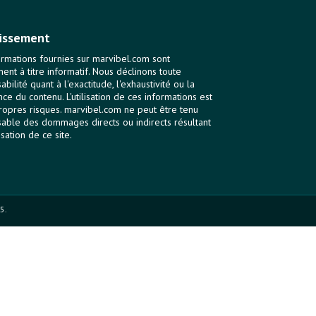
issement
ormations fournies sur marvibel.com sont
ent à titre informatif. Nous déclinons toute
bilité quant à l'exactitude, l'exhaustivité ou la
nce du contenu. L'utilisation de ces informations est
ropres risques. marvibel.com ne peut être tenu
able des dommages directs ou indirects résultant
lisation de ce site.
5.