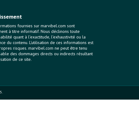
issement
ormations fournies sur marvibel.com sont
ent à titre informatif. Nous déclinons toute
bilité quant à l'exactitude, l'exhaustivité ou la
nce du contenu. L'utilisation de ces informations est
ropres risques. marvibel.com ne peut être tenu
able des dommages directs ou indirects résultant
lisation de ce site.
5.