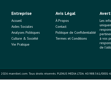
Entreprise
Avis Légal
Avert
Accueil
À Propos
Les inf
uniquem
Aides Sociales
Contact
responsa
Analyses Politiques
Politique de Confidentialité
pertine
Culture & Société
Termes et Conditions
à vos p
respons
Vie Pratique
de l'uti
 2026 marvibel.com. Tous droits réservés. PLENUS MEDIA LTDA. 40.988.561/0001-6