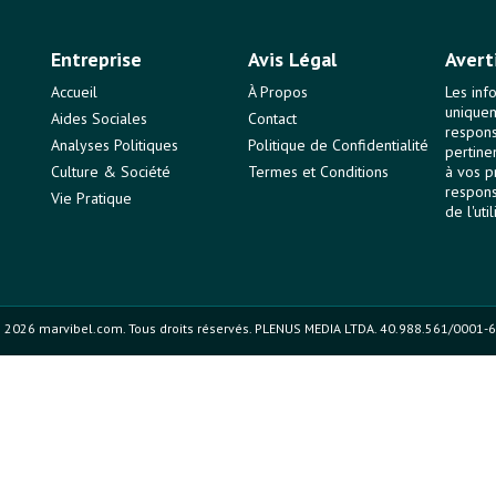
Entreprise
Avis Légal
Avert
Accueil
À Propos
Les inf
uniquem
Aides Sociales
Contact
responsa
Analyses Politiques
Politique de Confidentialité
pertine
Culture & Société
Termes et Conditions
à vos p
respons
Vie Pratique
de l'uti
 2026 marvibel.com. Tous droits réservés. PLENUS MEDIA LTDA. 40.988.561/0001-6