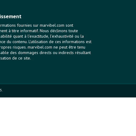
issement
ormations fournies sur marvibel.com sont
ent à titre informatif. Nous déclinons toute
bilité quant à l'exactitude, l'exhaustivité ou la
nce du contenu. L'utilisation de ces informations est
ropres risques. marvibel.com ne peut être tenu
able des dommages directs ou indirects résultant
lisation de ce site.
5.