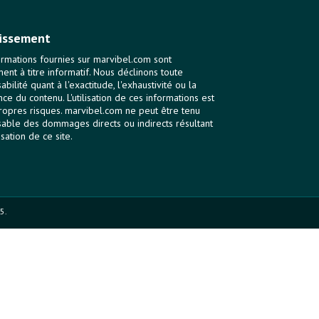
issement
ormations fournies sur marvibel.com sont
ent à titre informatif. Nous déclinons toute
bilité quant à l'exactitude, l'exhaustivité ou la
nce du contenu. L'utilisation de ces informations est
ropres risques. marvibel.com ne peut être tenu
able des dommages directs ou indirects résultant
lisation de ce site.
5.