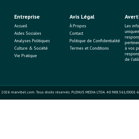
Entreprise
Avis Légal
Avert
Accueil
À Propos
Les inf
uniquem
Aides Sociales
Contact
responsa
Analyses Politiques
Politique de Confidentialité
pertine
Culture & Société
Termes et Conditions
à vos p
respons
Vie Pratique
de l'uti
 2026 marvibel.com. Tous droits réservés. PLENUS MEDIA LTDA. 40.988.561/0001-6