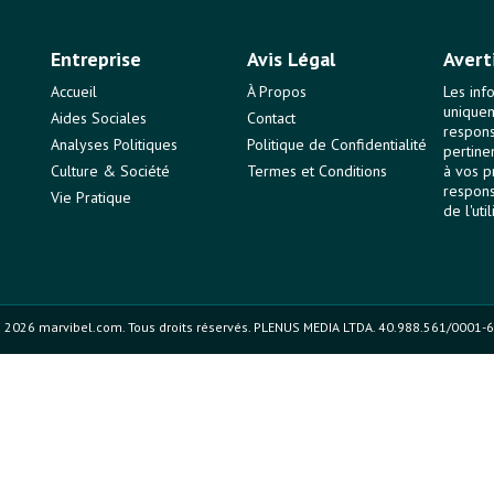
Entreprise
Avis Légal
Avert
Accueil
À Propos
Les inf
uniquem
Aides Sociales
Contact
responsa
Analyses Politiques
Politique de Confidentialité
pertine
Culture & Société
Termes et Conditions
à vos p
respons
Vie Pratique
de l'uti
 2026 marvibel.com. Tous droits réservés. PLENUS MEDIA LTDA. 40.988.561/0001-6