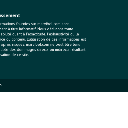
issement
ormations fournies sur marvibel.com sont
ent à titre informatif. Nous déclinons toute
bilité quant à l'exactitude, l'exhaustivité ou la
nce du contenu. L'utilisation de ces informations est
ropres risques. marvibel.com ne peut être tenu
able des dommages directs ou indirects résultant
lisation de ce site.
5.