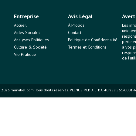
Entreprise
Avis Légal
Avert
Accueil
À Propos
Les inf
uniquem
Aides Sociales
Contact
responsa
Analyses Politiques
Politique de Confidentialité
pertine
Culture & Société
Termes et Conditions
à vos p
respons
Vie Pratique
de l'uti
 2026 marvibel.com. Tous droits réservés. PLENUS MEDIA LTDA. 40.988.561/0001-6