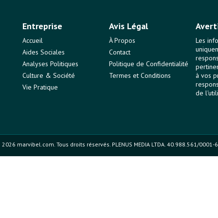
Entreprise
Avis Légal
Avert
Accueil
À Propos
Les inf
uniquem
Aides Sociales
Contact
responsa
Analyses Politiques
Politique de Confidentialité
pertine
Culture & Société
Termes et Conditions
à vos p
respons
Vie Pratique
de l'uti
 2026 marvibel.com. Tous droits réservés. PLENUS MEDIA LTDA. 40.988.561/0001-6