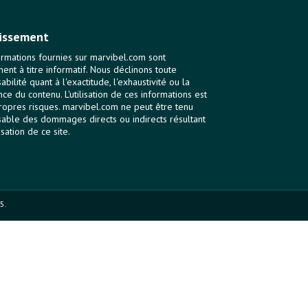
issement
ormations fournies sur marvibel.com sont
ent à titre informatif. Nous déclinons toute
bilité quant à l'exactitude, l'exhaustivité ou la
nce du contenu. L'utilisation de ces informations est
ropres risques. marvibel.com ne peut être tenu
able des dommages directs ou indirects résultant
lisation de ce site.
5.