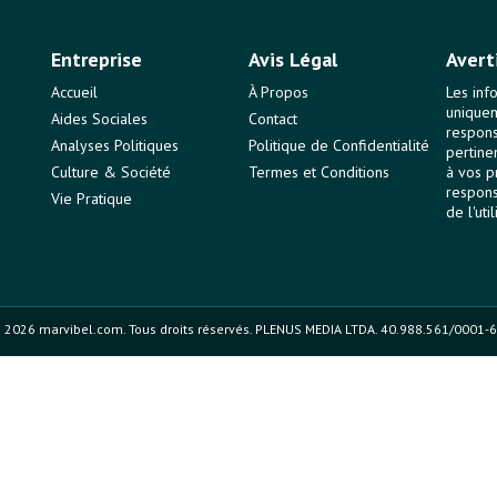
Entreprise
Avis Légal
Avert
Accueil
À Propos
Les inf
uniquem
Aides Sociales
Contact
responsa
Analyses Politiques
Politique de Confidentialité
pertine
Culture & Société
Termes et Conditions
à vos p
respons
Vie Pratique
de l'uti
 2026 marvibel.com. Tous droits réservés. PLENUS MEDIA LTDA. 40.988.561/0001-6