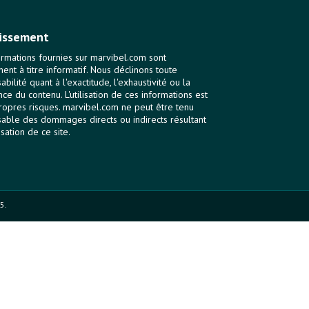
issement
ormations fournies sur marvibel.com sont
ent à titre informatif. Nous déclinons toute
bilité quant à l'exactitude, l'exhaustivité ou la
nce du contenu. L'utilisation de ces informations est
ropres risques. marvibel.com ne peut être tenu
able des dommages directs ou indirects résultant
lisation de ce site.
5.