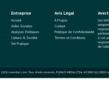
Entreprise
Avis Légal
Avert
Accueil
À Propos
Les inf
uniquem
Aides Sociales
Contact
responsa
Analyses Politiques
Politique de Confidentialité
pertine
Culture & Société
Termes et Conditions
à vos p
respons
Vie Pratique
de l'uti
 2026 marvibel.com. Tous droits réservés. PLENUS MEDIA LTDA. 40.988.561/0001-6