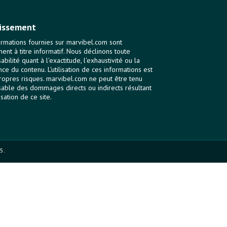
issement
ormations fournies sur marvibel.com sont
ent à titre informatif. Nous déclinons toute
bilité quant à l'exactitude, l'exhaustivité ou la
nce du contenu. L'utilisation de ces informations est
ropres risques. marvibel.com ne peut être tenu
able des dommages directs ou indirects résultant
lisation de ce site.
5.