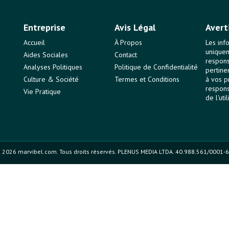
Entreprise
Avis Légal
Avert
Accueil
À Propos
Les inf
uniquem
Aides Sociales
Contact
responsa
Analyses Politiques
Politique de Confidentialité
pertine
Culture & Société
Termes et Conditions
à vos p
respons
Vie Pratique
de l'uti
 2026 marvibel.com. Tous droits réservés. PLENUS MEDIA LTDA. 40.988.561/0001-6