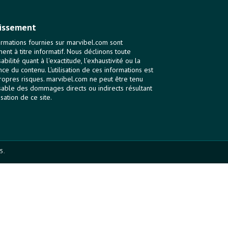
issement
ormations fournies sur marvibel.com sont
ent à titre informatif. Nous déclinons toute
bilité quant à l'exactitude, l'exhaustivité ou la
nce du contenu. L'utilisation de ces informations est
ropres risques. marvibel.com ne peut être tenu
able des dommages directs ou indirects résultant
lisation de ce site.
5.