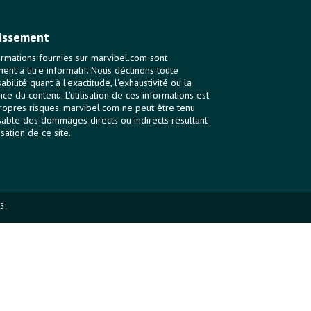
issement
ormations fournies sur marvibel.com sont
ent à titre informatif. Nous déclinons toute
bilité quant à l'exactitude, l'exhaustivité ou la
nce du contenu. L'utilisation de ces informations est
ropres risques. marvibel.com ne peut être tenu
able des dommages directs ou indirects résultant
lisation de ce site.
5.