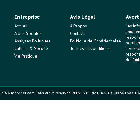
Entreprise
Avis Légal
Avert
Accueil
À Propos
Les inf
uniquem
Aides Sociales
Contact
responsa
Analyses Politiques
Politique de Confidentialité
pertine
Culture & Société
Termes et Conditions
à vos p
respons
Vie Pratique
de l'uti
 2026 marvibel.com. Tous droits réservés. PLENUS MEDIA LTDA. 40.988.561/0001-6