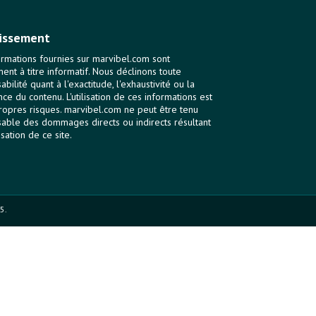
issement
ormations fournies sur marvibel.com sont
ent à titre informatif. Nous déclinons toute
bilité quant à l'exactitude, l'exhaustivité ou la
nce du contenu. L'utilisation de ces informations est
ropres risques. marvibel.com ne peut être tenu
able des dommages directs ou indirects résultant
lisation de ce site.
5.