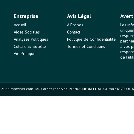
Entreprise
Avis Légal
Avert
Accueil
À Propos
Les inf
uniquem
Aides Sociales
Contact
responsa
Analyses Politiques
Politique de Confidentialité
pertine
Culture & Société
Termes et Conditions
à vos p
respons
Vie Pratique
de l'uti
 2026 marvibel.com. Tous droits réservés. PLENUS MEDIA LTDA. 40.988.561/0001-6