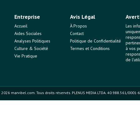
Entreprise
Avis Légal
Avert
Accueil
À Propos
Les inf
uniquem
Aides Sociales
Contact
responsa
Analyses Politiques
Politique de Confidentialité
pertine
Culture & Société
Termes et Conditions
à vos p
respons
Vie Pratique
de l'uti
 2026 marvibel.com. Tous droits réservés. PLENUS MEDIA LTDA. 40.988.561/0001-6