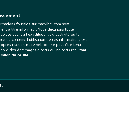
issement
ormations fournies sur marvibel.com sont
ent à titre informatif. Nous déclinons toute
bilité quant à l'exactitude, l'exhaustivité ou la
nce du contenu. L'utilisation de ces informations est
ropres risques. marvibel.com ne peut être tenu
able des dommages directs ou indirects résultant
lisation de ce site.
5.