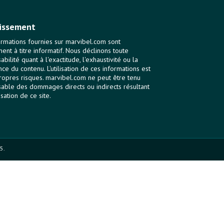
issement
ormations fournies sur marvibel.com sont
ent à titre informatif. Nous déclinons toute
bilité quant à l'exactitude, l'exhaustivité ou la
nce du contenu. L'utilisation de ces informations est
ropres risques. marvibel.com ne peut être tenu
able des dommages directs ou indirects résultant
lisation de ce site.
5.