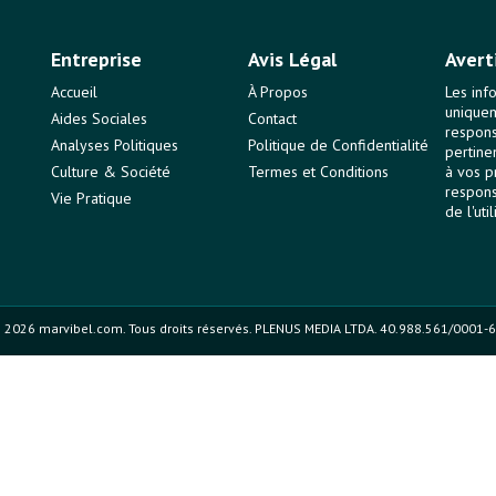
Entreprise
Avis Légal
Avert
Accueil
À Propos
Les inf
uniquem
Aides Sociales
Contact
responsa
Analyses Politiques
Politique de Confidentialité
pertine
Culture & Société
Termes et Conditions
à vos p
respons
Vie Pratique
de l'uti
 2026 marvibel.com. Tous droits réservés. PLENUS MEDIA LTDA. 40.988.561/0001-6