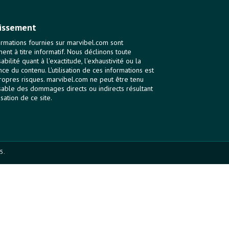
issement
ormations fournies sur marvibel.com sont
ent à titre informatif. Nous déclinons toute
bilité quant à l'exactitude, l'exhaustivité ou la
nce du contenu. L'utilisation de ces informations est
ropres risques. marvibel.com ne peut être tenu
able des dommages directs ou indirects résultant
lisation de ce site.
5.