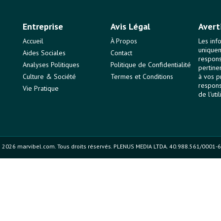
Entreprise
Avis Légal
Avert
Accueil
À Propos
Les inf
uniquem
Aides Sociales
Contact
responsa
Analyses Politiques
Politique de Confidentialité
pertine
Culture & Société
Termes et Conditions
à vos p
respons
Vie Pratique
de l'uti
 2026 marvibel.com. Tous droits réservés. PLENUS MEDIA LTDA. 40.988.561/0001-6