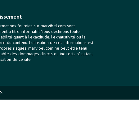
issement
ormations fournies sur marvibel.com sont
ent à titre informatif. Nous déclinons toute
bilité quant à l'exactitude, l'exhaustivité ou la
nce du contenu. L'utilisation de ces informations est
ropres risques. marvibel.com ne peut être tenu
able des dommages directs ou indirects résultant
lisation de ce site.
5.