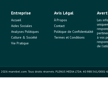
Entreprise
Avis Légal
Avert
Accueil
À Propos
Les inf
uniquem
Aides Sociales
Contact
responsa
Analyses Politiques
Politique de Confidentialité
pertine
Culture & Société
Termes et Conditions
à vos p
respons
Vie Pratique
de l'uti
 2026 marvibel.com. Tous droits réservés. PLENUS MEDIA LTDA. 40.988.561/0001-6