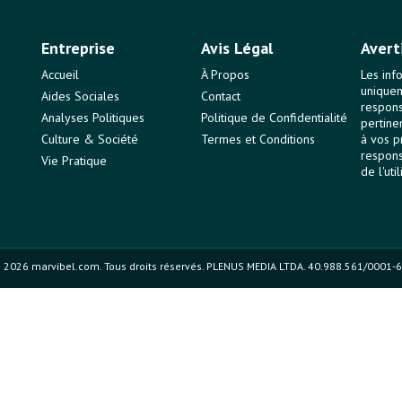
Entreprise
Avis Légal
Avert
Accueil
À Propos
Les inf
uniquem
Aides Sociales
Contact
responsa
Analyses Politiques
Politique de Confidentialité
pertine
Culture & Société
Termes et Conditions
à vos p
respons
Vie Pratique
de l'uti
 2026 marvibel.com. Tous droits réservés. PLENUS MEDIA LTDA. 40.988.561/0001-6