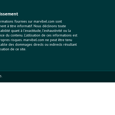
issement
ormations fournies sur marvibel.com sont
ent à titre informatif. Nous déclinons toute
bilité quant à l'exactitude, l'exhaustivité ou la
nce du contenu. L'utilisation de ces informations est
ropres risques. marvibel.com ne peut être tenu
able des dommages directs ou indirects résultant
lisation de ce site.
5.