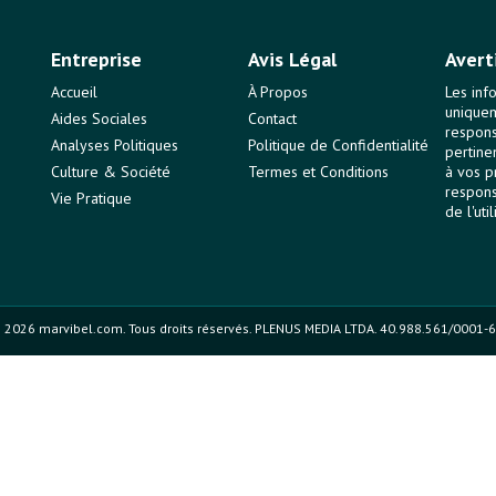
Entreprise
Avis Légal
Avert
Accueil
À Propos
Les inf
uniquem
Aides Sociales
Contact
responsa
Analyses Politiques
Politique de Confidentialité
pertine
Culture & Société
Termes et Conditions
à vos p
respons
Vie Pratique
de l'uti
 2026 marvibel.com. Tous droits réservés. PLENUS MEDIA LTDA. 40.988.561/0001-6