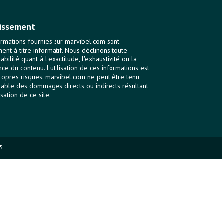
issement
ormations fournies sur marvibel.com sont
ent à titre informatif. Nous déclinons toute
bilité quant à l'exactitude, l'exhaustivité ou la
nce du contenu. L'utilisation de ces informations est
ropres risques. marvibel.com ne peut être tenu
able des dommages directs ou indirects résultant
lisation de ce site.
5.