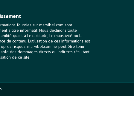
issement
ormations fournies sur marvibel.com sont
ent à titre informatif. Nous déclinons toute
bilité quant à l'exactitude, l'exhaustivité ou la
nce du contenu. L'utilisation de ces informations est
ropres risques. marvibel.com ne peut être tenu
able des dommages directs ou indirects résultant
lisation de ce site.
5.