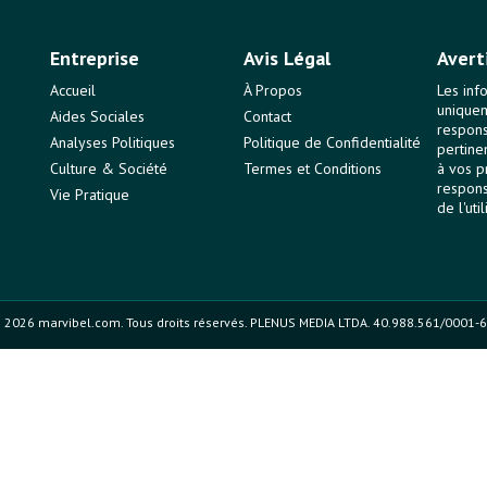
Entreprise
Avis Légal
Avert
Accueil
À Propos
Les inf
uniquem
Aides Sociales
Contact
responsa
Analyses Politiques
Politique de Confidentialité
pertine
Culture & Société
Termes et Conditions
à vos p
respons
Vie Pratique
de l'uti
 2026 marvibel.com. Tous droits réservés. PLENUS MEDIA LTDA. 40.988.561/0001-6