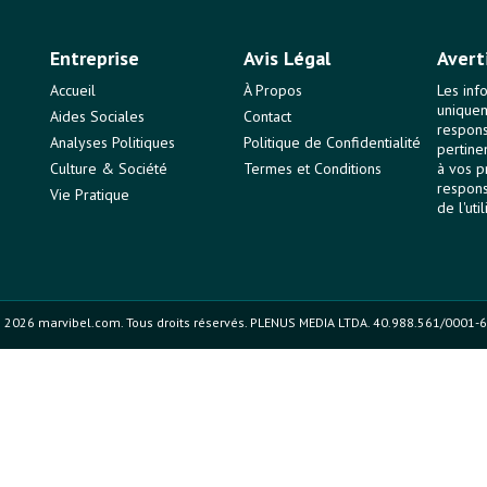
Entreprise
Avis Légal
Avert
Accueil
À Propos
Les inf
uniquem
Aides Sociales
Contact
responsa
Analyses Politiques
Politique de Confidentialité
pertine
Culture & Société
Termes et Conditions
à vos p
respons
Vie Pratique
de l'uti
 2026 marvibel.com. Tous droits réservés. PLENUS MEDIA LTDA. 40.988.561/0001-6