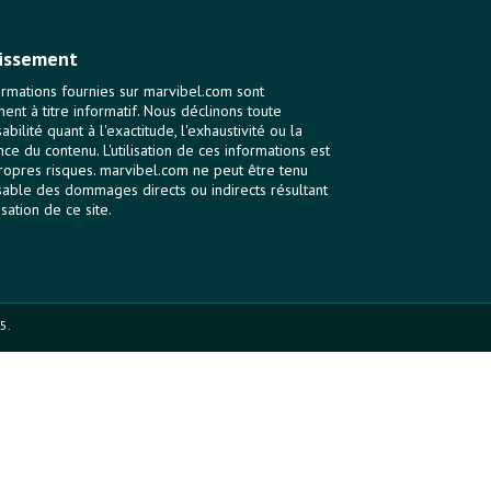
issement
ormations fournies sur marvibel.com sont
ent à titre informatif. Nous déclinons toute
bilité quant à l'exactitude, l'exhaustivité ou la
nce du contenu. L'utilisation de ces informations est
ropres risques. marvibel.com ne peut être tenu
able des dommages directs ou indirects résultant
lisation de ce site.
5.