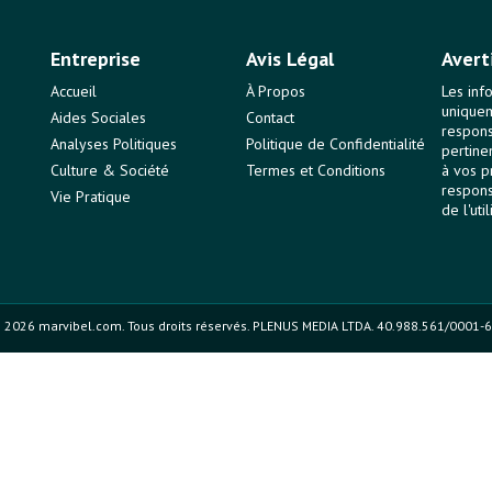
Entreprise
Avis Légal
Avert
Accueil
À Propos
Les inf
uniquem
Aides Sociales
Contact
responsa
Analyses Politiques
Politique de Confidentialité
pertine
Culture & Société
Termes et Conditions
à vos p
respons
Vie Pratique
de l'uti
 2026 marvibel.com. Tous droits réservés. PLENUS MEDIA LTDA. 40.988.561/0001-6