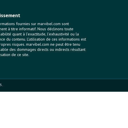
issement
ormations fournies sur marvibel.com sont
ent à titre informatif. Nous déclinons toute
bilité quant à l'exactitude, l'exhaustivité ou la
nce du contenu. L'utilisation de ces informations est
ropres risques. marvibel.com ne peut être tenu
able des dommages directs ou indirects résultant
lisation de ce site.
5.