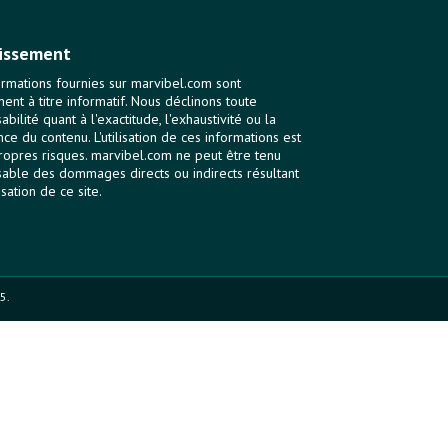
issement
ormations fournies sur marvibel.com sont
ent à titre informatif. Nous déclinons toute
bilité quant à l'exactitude, l'exhaustivité ou la
nce du contenu. L'utilisation de ces informations est
ropres risques. marvibel.com ne peut être tenu
able des dommages directs ou indirects résultant
lisation de ce site.
5.