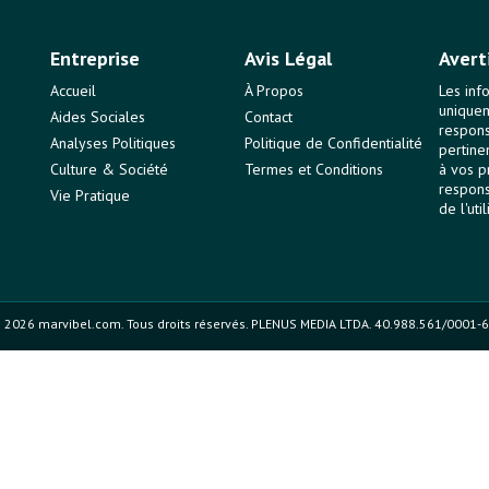
Entreprise
Avis Légal
Avert
Accueil
À Propos
Les inf
uniquem
Aides Sociales
Contact
responsa
Analyses Politiques
Politique de Confidentialité
pertine
Culture & Société
Termes et Conditions
à vos p
respons
Vie Pratique
de l'uti
 2026 marvibel.com. Tous droits réservés. PLENUS MEDIA LTDA. 40.988.561/0001-6